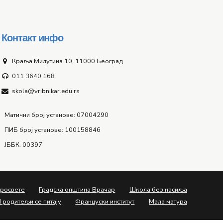
Контакт инфо
Краља Милутина 10, 11000 Београд
011 3640 168
skola@vribnikar.edu.rs
Матични број установе: 07004290
ПИБ број установе: 100158846
ЈББК: 00397
просвете
Градска општина Врачар
Школа без насиља
 родитељи се питају
Француски институт
Мала матура