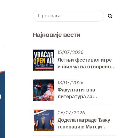
Најновије вести
15/07/2026
Летњи фестивал игре
и филма на отвореном
- VRAČAR OPEN AIR
13/07/2026
Факултатитвна
литература за
билингвална одељења
7. и 8. разреда за
06/07/2026
Технику и технологију
Додела награде Ђаку
генерације Матеји
Михајловићу 8/Б