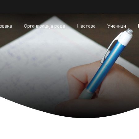
првака
Организација рада
Настава
Ученици