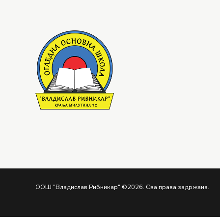
ООШ "Владислав Рибникар" ©2026. Сва права задржана.