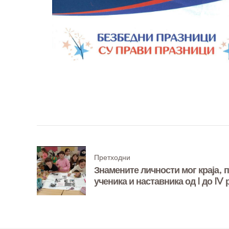
Претходни
Знамените личности мог краја, п
ученика и наставника од I до IV