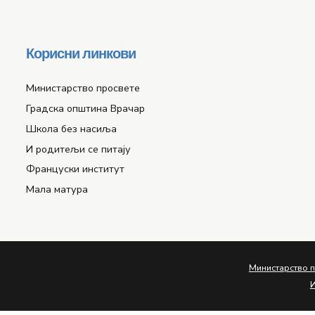
Корисни линкови
Министарство просвете
Градска општина Врачар
Школа без насиља
И родитељи се питају
Француски институт
Мала матура
Министарство 
И