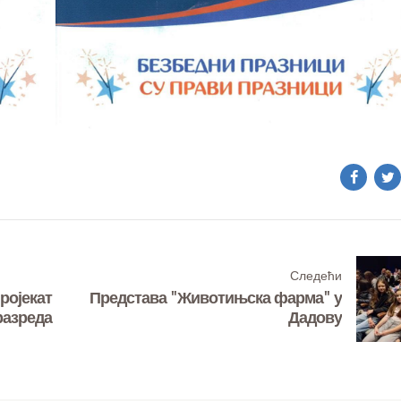
Следећи
ројекат
Представа "Животињска фарма" у
 разреда
Дадову