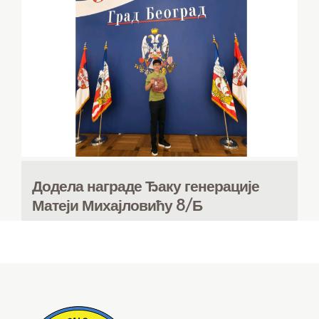
Додела награде Ђаку генерације
Матеји Михајловићу 8/Б