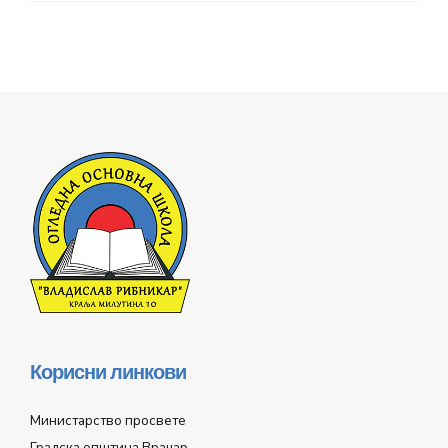
Корисни линкови
Министарство просвете
Градска општина Врачар