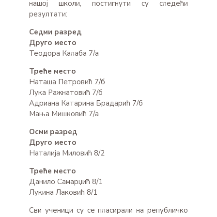
нашој школи, постигнути су следећи
резултати:
Седми разред
Друго место
Теодора Калаба 7/а
Треће место
Наташа Петровић 7/б
Лука Ражнатовић 7/б
Адриана Катарина Брадарић 7/б
Мања Мишковић 7/а
Осми разред
Друго место
Наталија Миловић 8/2
Треће место
Данило Самарџић 8/1
Лукина Лаковић 8/1
Сви ученици су се пласирали на републичко