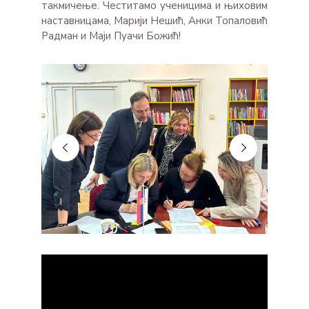
такмичење. Честитамо ученицима и њиховим
наставницама, Марији Нешић, Анки Топаловић
Радман и Маји Пуачи Божић!