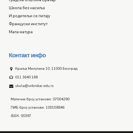
Школа без насиља
И родитељи се питају
Француски институт
Мала матура
Контакт инфо
Краља Милутина 10, 11000 Београд
011 3640 168
skola@vribnikar.edu.rs
Матични број установе: 07004290
ПИБ број установе: 100158846
ЈББК: 00397