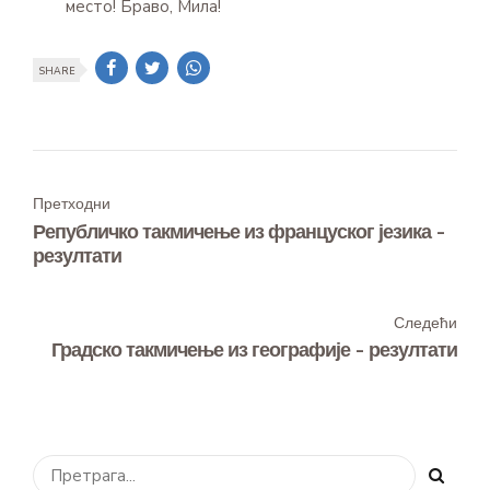
место! Браво, Мила!
SHARE
Претходни
Републичко такмичење из француског језика -
резултати
Следећи
Градско такмичење из географије - резултати