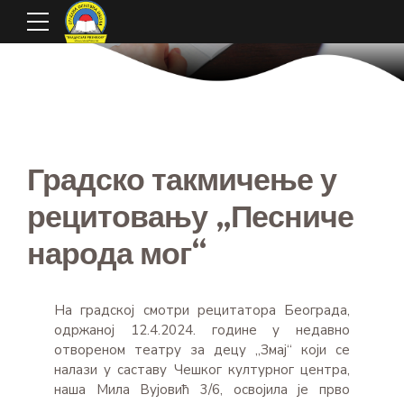
Градско такмичење у
рецитовању „Песниче
народа мог“
На градској смотри рецитатора Београда,
одржаној 12.4.2024. године у недавно
отвореном театру за децу „Змај“ који се
налази у саставу Чешког културног центра,
наша Мила Вујовић 3/6, освојила је прво