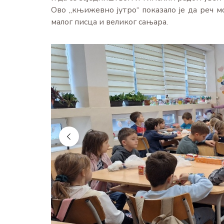
Ово „књижевно јутро“ показало је да реч мо
малог писца и великог сањара.