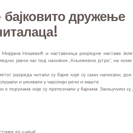
 бајковито дружење
читалаца!
 Мирјана Нишевић и наставница разредне наставе Јеле
едни, јавни час под називом „Књижевно јутро“, на коме 
етог разреда читали су бајке које су сами написали, док 
лушали и уживали у чаролији речи и маште.
и о порукама које су препознали у бајкама. Закључили су 
 стиже до циља!