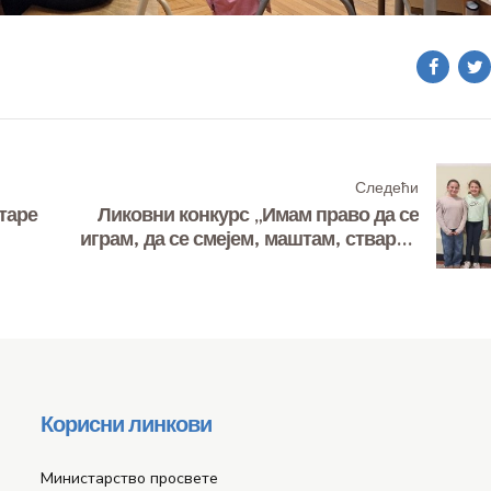
Следећи
таре
Ликовни конкурс „Имам право да се
играм, да се смејем, маштам, стварам
— и у бољи свет претварам!“
Корисни линкови
Министарство просвете