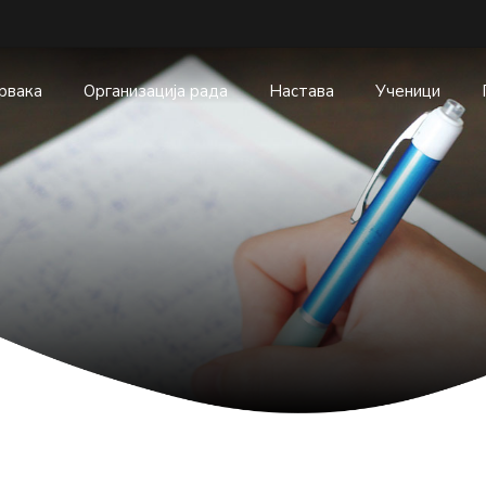
првака
Организација рада
Настава
Ученици