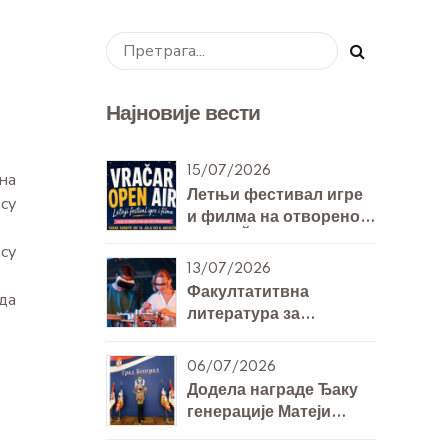
Најновије вести
15/07/2026
на
Летњи фестивал игре
су
и филма на отвореном
- VRAČAR OPEN AIR
су
13/07/2026
Факултатитвна
да
литература за
билингвална одељења
7. и 8. разреда за
06/07/2026
Технику и технологију
Додела награде Ђаку
генерације Матеји
Михајловићу 8/Б