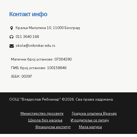
Контакт инфо
Краља Милутина 10, 11000 Београд
011 3640 168
skola@vribnikar.edu.rs
Матични број установе: 07004290
ПИБ број установе: 100158846
ЈББК: 00397
ООШ "Владислав Рибникар" ©2026. Сва права задржана.
Министарство просвете
Градска општина Врачар
Школа без насиља
И родитељи се питају
Француски институт
Мала матура