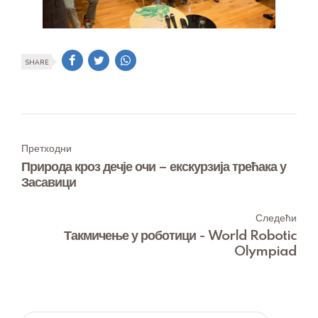
SHARE
Претходни
Природа кроз дечје очи – екскурзија трећака у
Засавици
Следећи
Такмичење у роботици - World Robotic
Olympiad