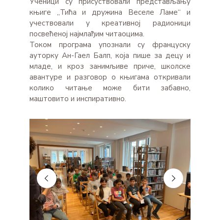
Ученици су присуствовали представљању
књиге „Тића и дружина Веселе Ламе“ и
учествовали у креативној радионици
посвећеној најмлађим читаоцима.
Током програма упознали су француску
ауторку Ан-Гаел Балп, која пише за децу и
младе, и кроз занимљиве приче, школске
авантуре и разговор о књигама откривали
колико читање може бити забавно,
маштовито и инспиративно.