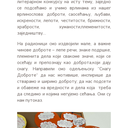
литерарном конкурсу на исту тему, заједно
се подсећамо и учимо врлинама из нашег
врлинослова: доброти, саосећању, љубави,
искрености, лепоти, честитости, брижности,
храбрости, хуманости,племенитости,
заједништву…
На радионици смо издвојили мале, а важне
чинове доброте – лепе речи, знаке подршке,
племенита дела који свакоме значе, који се
осећају и препознају као доброта,који дају
снагу. Направили смо одељењску “Снагу
Доброте“ да нас мотивише, инспирише да
стварамо и ширимо доброту; да нас подсети
и обавеже на вредности и дела која треба
да следимо и којима негујемо сећања. Они су
нам путоказ.