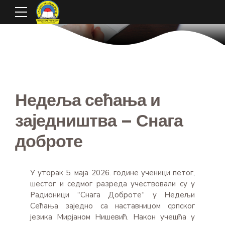
Недеља сећања и
заједништва – Снага
доброте
У уторак 5. маја 2026. године ученици петог,
шестог и седмог разреда учествовали су у
Радионици “Снага Доброте“ у Недељи
Сећања заједно са наставницом српског
језика Мирјаном Нишевић. Након учешћа у