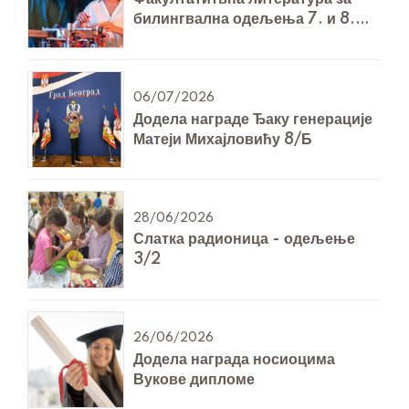
билингвална одељења 7. и 8.
разреда за Технику и технологију
06/07/2026
Додела награде Ђаку генерације
Матеји Михајловићу 8/Б
28/06/2026
Слатка радионица - одељење
3/2
26/06/2026
Додела награда носиоцима
Вукове дипломе