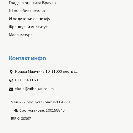
Градска општина Врачар
Школа без насиља
И родитељи се питају
Француски институт
Мала матура
Контакт инфо
Краља Милутина 10, 11000 Београд
011 3640 168
skola@vribnikar.edu.rs
Матични број установе: 07004290
ПИБ број установе: 100158846
ЈББК: 00397