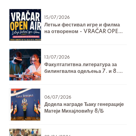
15/07/2026
Летњи фестивал игре и филма
на отвореном - VRAČAR OPEN
AIR
13/07/2026
Факултатитвна литература за
билингвална одељења 7. и 8.
разреда за Технику и технологију
06/07/2026
Додела награде Ђаку генерације
Матеји Михајловићу 8/Б