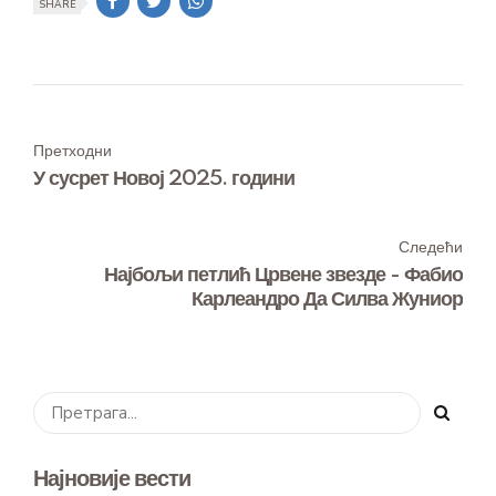
SHARE
Претходни
У сусрет Новој 2025. години
Следећи
Најбољи петлић Црвене звезде - Фабио
Карлеандро Да Силва Жуниор
Најновије вести