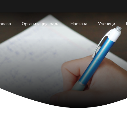
првака
Организација рада
Настава
Ученици