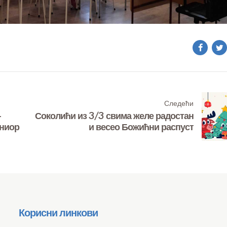
Следећи
-
Соколићи из 3/3 свима желе радостан
униор
и весео Божићни распуст
Корисни линкови