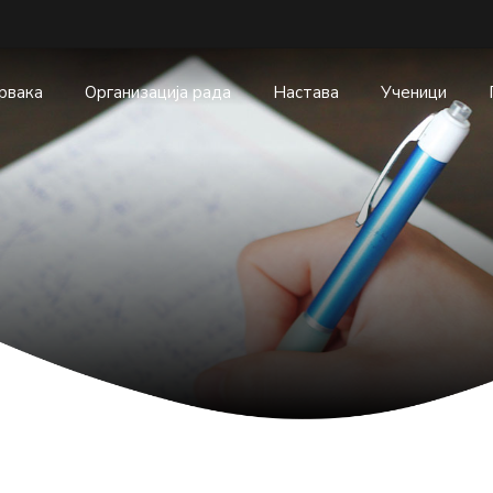
првака
Организација рада
Настава
Ученици