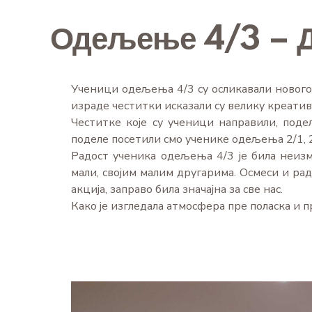
Одељење 4/3 – Д
Ученици одељења 4/3 су осликавали нового
израде честитки исказали су велику креатив
Честитке које су ученици направили, поде
поделе посетили смо ученике одељења 2/1, 2
Радост ученика одељења 4/3 је била неизм
мали, својим малим другарима. Осмеси и рад
акција, заправо била значајна за све нас.
Како је изгледала атмосфера пре поласка и 