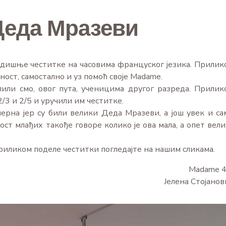
еда Мразеви
дишње честитке на часовима француског језика. Прилик
ност, самостално и уз помоћ своје Madame.
лили смо, овог пута, ученицима другог разреда. Прилик
/3 и 2/5 и уручили им честитке.
ерна јер су били велики Деда Мразеви, а још увек и са
ост млађих такође говоре колико је ова мала, а опет вели
приликом поделе честитки погледајте на нашим сликама.
Madame 4
Јелена Стојанов