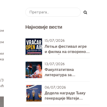
Најновије вести
ом
15/07/2026
ом
Летњи фестивал игре
и филма на отвореном
ми
- VRAČAR OPEN AIR
ка
13/07/2026
Факултатитвна
литература за
/3
билингвална одељења
ић
7. и 8. разреда за
06/07/2026
Технику и технологију
Додела награде Ђаку
генерације Матеји
Михајловићу 8/Б