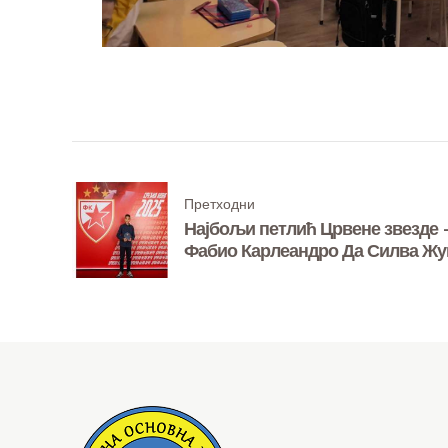
Претходни
Најбољи петлић Црвене звезде 
Фабио Карлеандро Да Силва Ж