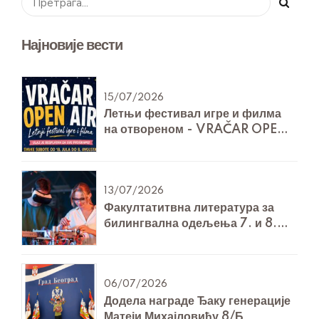
Најновије вести
15/07/2026
Летњи фестивал игре и филма
на отвореном - VRAČAR OPEN
AIR
13/07/2026
Факултатитвна литература за
билингвална одељења 7. и 8.
разреда за Технику и технологију
06/07/2026
Додела награде Ђаку генерације
Матеји Михајловићу 8/Б