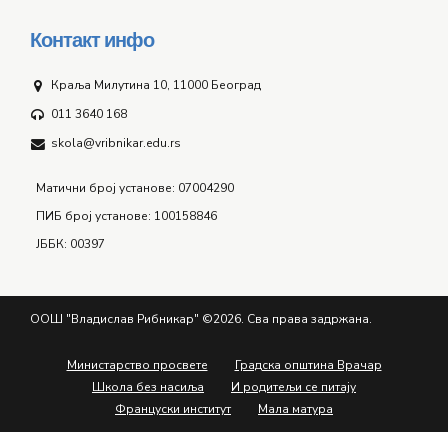
Контакт инфо
Краља Милутина 10, 11000 Београд
011 3640 168
skola@vribnikar.edu.rs
Матични број установе: 07004290
ПИБ број установе: 100158846
ЈББК: 00397
ООШ "Владислав Рибникар" ©2026. Сва права задржана.
Министарство просвете
Градска општина Врачар
Школа без насиља
И родитељи се питају
Француски институт
Мала матура