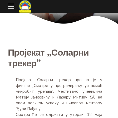
Пројекат „Соларни
трекер“
Пројекат Соларни трекер прошао је у
финале „Смотре у програмирању уз помоћ
микробит уређаја“. Честитамо ученицима
Матеју Јанковићу и Лазару Митићу 5/6 на
овом великом успеху и њиховом ментору
Ђури Пађану!
Смотра ће се одржати у уторак, 12. маја