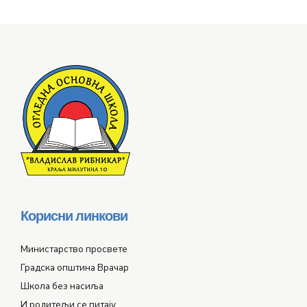
Корисни линкови
Министарство просвете
Градска општина Врачар
Школа без насиља
И родитељи се питају