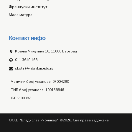
Француски институт
Мала матура
Контакт инфо
Краља Милутина 10, 11000 Београд
011 3640 168
skola@vribnikar.edu.rs
Матични број установе: 07004290
ПИБ број установе: 100158846
ЈББК: 00397
ООШ "Владислав Рибникар" ©2026. Сва права задржана.