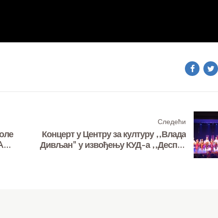
Следећи
коле
Концерт у Центру за културу ,,Влада
A
Дивљан" у извођењу КУД-а ,,Деспот
Стефан"