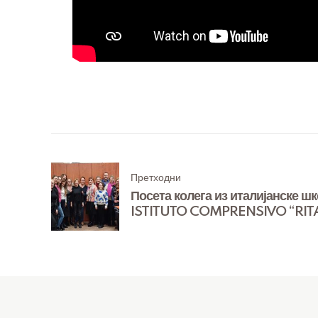
Претходни
Посета колега из италијанске ш
ISTITUTO COMPRENSIVO “RIT
LEVI-MONTALCINI” из Изеа