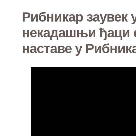
Рибникар заувек 
некадашњи ђаци с
наставе у Рибник