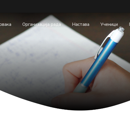
првака
Организација рада
Настава
Ученици