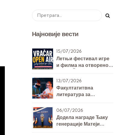
Најновије вести
15/07/2026
Летњи фестивал игре
и филма на отвореном
- VRAČAR OPEN AIR
13/07/2026
Факултатитвна
литература за
билингвална одељења
7. и 8. разреда за
06/07/2026
Технику и технологију
Додела награде Ђаку
генерације Матеји
Михајловићу 8/Б