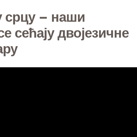
у срцу – наши
е сећају двојезичне
ару