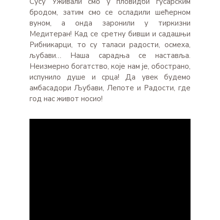
Сусу Уживали смо у пловидби гусарским
бродом, затим смо се осладили шећерном
вуном, а онда заронили у тиркизни
Медитеран! Кад се сретну бивши и садашњи
Рибникарци, то су таласи радости, осмеха,
љубави… Наша сарадња се наставља.
Неизмерно богатство, које нам је, обoстрано,
испунило душе и срца! Да увек будемо
амбасадори Љубави, Лепоте и Радости, где
год нас живот носио!