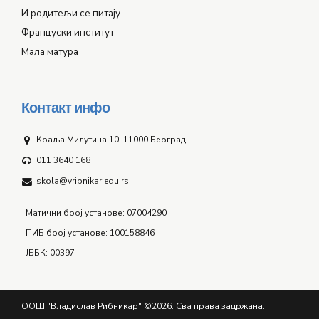
И родитељи се питају
Француски институт
Мала матура
Контакт инфо
Краља Милутина 10, 11000 Београд
011 3640 168
skola@vribnikar.edu.rs
Матични број установе: 07004290
ПИБ број установе: 100158846
ЈББК: 00397
ООШ "Владислав Рибникар" ©2026. Сва права задржана.