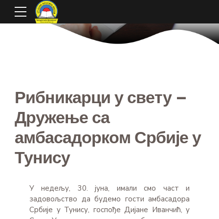
Рибникарци у свету –
Дружење са
амбасадорком Србије у
Тунису
У недељу, 30. јуна, имали смо част и
задовољство да будемо гости амбасадора
Србије у Тунису, госпође Дијане Иванчић, у