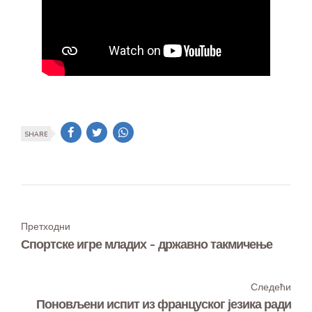
SHARE
Претходни
Спортске игре младих - државно такмичење
Следећи
Поновљени испит из француског језика ради