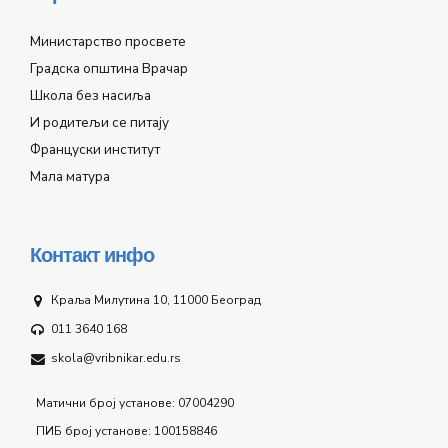
Министарство просвете
Градска општина Врачар
Школа без насиља
И родитељи се питају
Француски институт
Мала матура
Контакт инфо
Краља Милутина 10, 11000 Београд
011 3640 168
skola@vribnikar.edu.rs
Матични број установе: 07004290
ПИБ број установе: 100158846