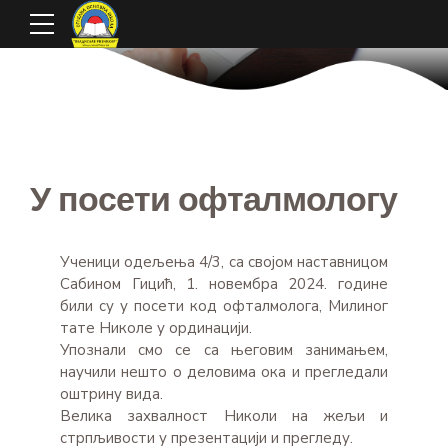
У посети офталмологу
Ученици одељења 4/3, са својом наставницом
Сабином Гицић, 1. новембра 2024. године
били су у посети код офталмолога, Милиног
тате Николе у ординацији.
Упознали смо се са његовим занимањем,
научили нешто о деловима ока и прегледали
оштрину вида.
Велика захвалност Николи на жељи и
стрпљивости у презентацији и прегледу.