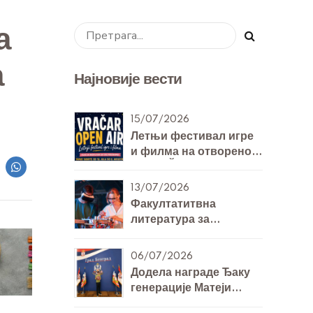
а
а
Најновије вести
15/07/2026
Летњи фестивал игре
и филма на отвореном
- VRAČAR OPEN AIR
13/07/2026
Факултатитвна
литература за
билингвална одељења
7. и 8. разреда за
06/07/2026
Технику и технологију
Додела награде Ђаку
генерације Матеји
Михајловићу 8/Б