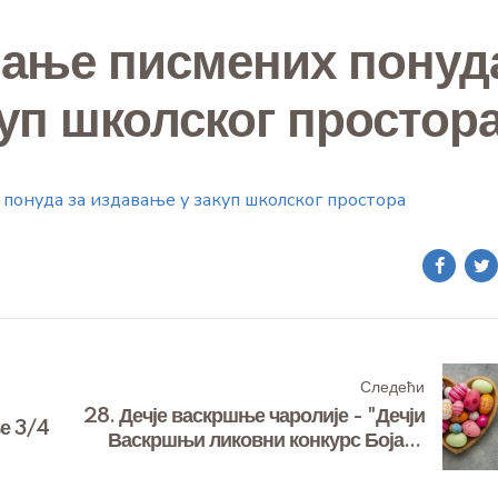
љање писмених понуд
куп школског простор
понуда за издавање у закуп школског простора
Следећи
28. Дечје васкршње чаролије - "Дечји
е 3/4
Васкршњи ликовни конкурс Бојана
Асовић"