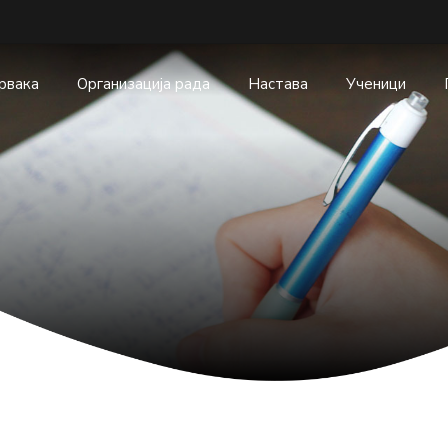
првака
Организација рада
Настава
Ученици