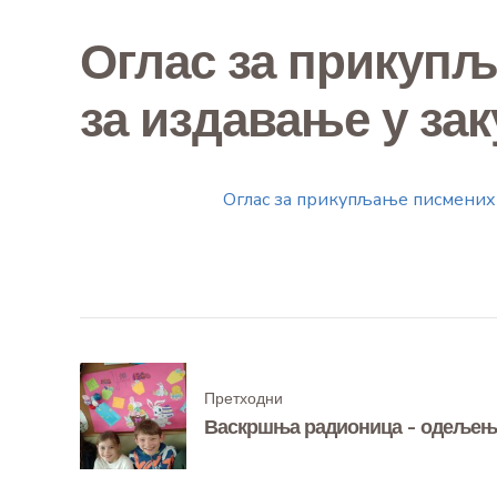
Оглас за прикуп
за издавање у за
Оглас за прикупљање писмених 
Претходни
Васкршња радионица - одељењ