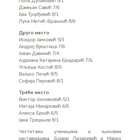
Лола Дулановић 5/1
Дамњан Савић 7/6
Ева Ђорђевић 8/1
Лука Митић-Врањкић 8/6
Друго место
Исидор Јанковић 5/3
Андреј Вјештица 7/6
Јован Давинић 7/4
Адриана Катарина Брадарић 7/Б
Угљеша Костић 8/5
Вељко Лечић 8/5
Софија Перовић 8/1
Треће место
Виктор Јоксимовић 5/1
Матеја Михајловић 6/6
Алекса Бркић 6/5
Јана Трешњев 8/1
Честитамо ученицима и њиховим
наставницима, Бојани Лазаревић и Марку