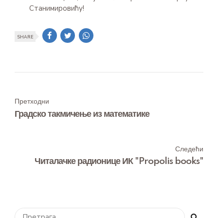
Станимировићу!
SHARE
Претходни
Градско такмичење из математике
Следећи
Читалачке радионице ИК "Propolis books"