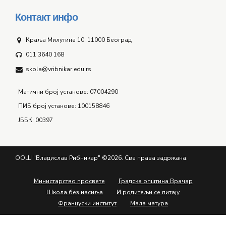
Контакт инфо
Краља Милутина 10, 11000 Београд
011 3640 168
skola@vribnikar.edu.rs
Матични број установе: 07004290
ПИБ број установе: 100158846
ЈББК: 00397
ООШ "Владислав Рибникар" ©2026. Сва права задржана.
Министарство просвете
Градска општина Врачар
Школа без насиља
И родитељи се питају
Француски институт
Мала матура