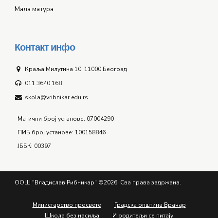
Мала матура
Контакт инфо
Краља Милутина 10, 11000 Београд
011 3640 168
skola@vribnikar.edu.rs
Матични број установе: 07004290
ПИБ број установе: 100158846
ЈББК: 00397
ООШ "Владислав Рибникар" ©2026. Сва права задржана.
Министарство просвете
Градска општина Врачар
Школа без насиља
И родитељи се питају