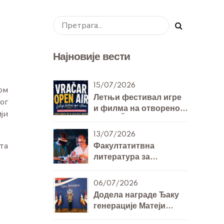
Најновије вести
15/07/2026
ом
Летњи фестивал игре
ог
и филма на отвореном
ји
- VRAČAR OPEN AIR
13/07/2026
та
Факултатитвна
литература за
билингвална одељења
7. и 8. разреда за
06/07/2026
Технику и технологију
Додела награде Ђаку
генерације Матеји
Михајловићу 8/Б