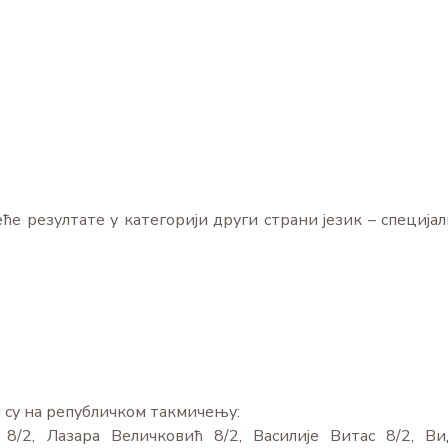
ће резултате у категорији други страни језик – специјал
 су на републичком такмичењу:
/2, Лазара Величковић 8/2, Василије Витас 8/2, Ви