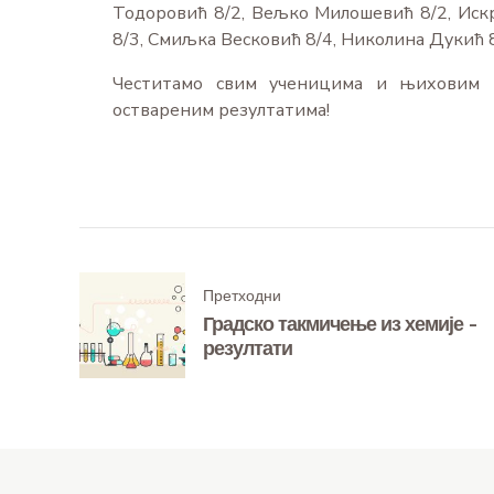
Тодоровић 8/2, Вељко Милошевић 8/2, Искра
8/3, Смиљка Весковић 8/4, Николина Дукић 
Честитамо свим ученицима и њиховим 
оствареним резултатима!
Претходни
Градско такмичење из хемије -
резултати