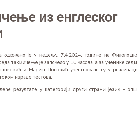
чење из енглеског
и
а одржано је у недељу, 7.4.2024. године на Филолошк
еда такмичење је започело у 10 часова, а за ученике седм
танковић и Марија Поповић учествовале су у реализаци
током израде тестова.
деће резултате у категорији други страни језик – опш