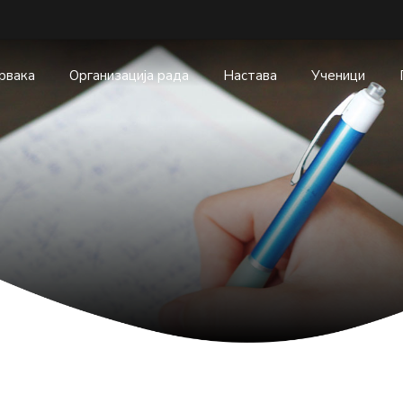
првака
Организација рада
Настава
Ученици