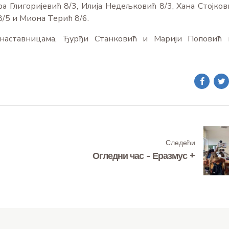
 Глигоријевић 8/3, Илија Недељковић 8/3, Хана Стојков
8/5 и Миона Терић 8/6.
наставницама, Ђурђи Станковић и Марији Поповић 
Следећи
Огледни час - Еразмус +