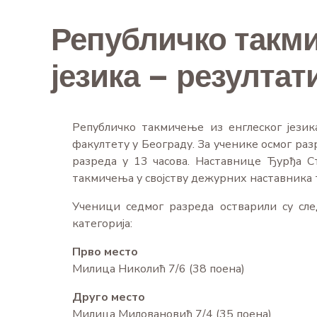
Републичко такми
језика – резултат
Републичко такмичење из енглеског језик
факултету у Београду. За ученике осмог разр
разреда у 13 часова. Наставнице Ђурђа С
такмичења у својству дежурних наставника 
Ученици седмог разреда остварили су сле
категорија:
Прво место
Милица Николић 7/6 (38 поена)
Друго место
Милица Миловановић 7/4 (35 поена)